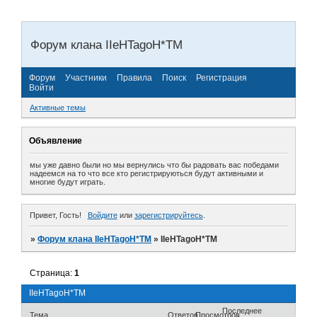
Форум клана IIeHTagoH*TM
Форум
Участники
Правила
Поиск
Регистрация
Войти
Активные темы
Объявление
мы уже давно были но мы вернулись что бы радовать вас победами
надеемся на то что все кто регистрируються будут активными и
многие будут играть.
Привет, Гость!
Войдите
или
зарегистрируйтесь
.
»
Форум клана IIeHTagoH*TM
»
IIeHTagoH*TM
Страница:
1
IIeHTagoH*TM
Последнее
Тема
Ответов
Просмотров