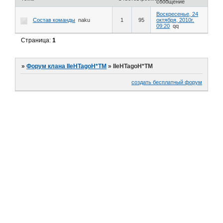
сообщение
Воскресенье, 24
Состав команды
naku
1
95
октября, 2010г.
09:20
qq
Страница:
1
»
Форум клана IIeHTagoH*TM
»
IIeHTagoH*TM
создать бесплатный форум