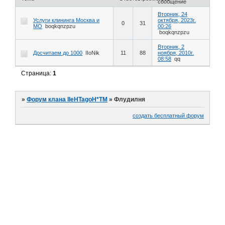
сообщение
Вторник, 24
Услуги клининга Москва и
октября, 2023г.
0
31
МО
boqkqnzpzu
00:26
boqkqnzpzu
Вторник, 2
Досчитаем до 1000
IIoNik
11
88
ноября, 2010г.
08:58
qq
Страница:
1
»
Форум клана IIeHTagoH*TM
»
Флудилня
создать бесплатный форум