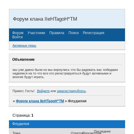
Форум клана IIeHTagoH*TM
Форум
Участники
Правила
Поиск
Регистрация
Войти
Активные темы
Объявление
мы уже давно были но мы вернулись что бы радовать вас победами
надеемся на то что все кто регистрируються будут активными и
многие будут играть.
Привет, Гость!
Войдите
или
зарегистрируйтесь
.
»
Форум клана IIeHTagoH*TM
»
Флудилня
Страница:
1
Флудилня
Последнее
Тема
Ответов
Просмотров