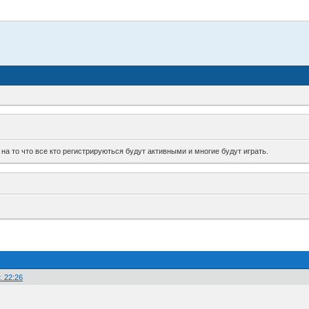
а то что все кто регистрируються будут активными и многие будут играть.
. 22:26