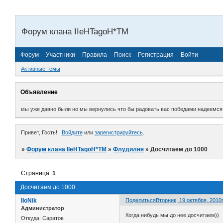
Форум клана IIeHTagoH*TM
Форум
Участники
Правила
Поиск
Регистрация
Войти
Активные темы
Объявление
мы уже давно были но мы вернулись что бы радовать вас победами надеемся н
Привет, Гость!
Войдите
или
зарегистрируйтесь
.
»
Форум клана IIeHTagoH*TM
»
Флудилня
»
Досчитаем до 1000
Страница:
1
Досчитаем до 1000
IIoNik
Поделиться
Вторник, 19 октября, 2010г
Администратор
Когда нибудь мы до нее досчитаем))
Откуда:
Саратов