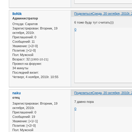
IIoNik
Поделиться
Среда, 20 октября, 2010г. 
Администратор
6 тоже буду тут считать)))
Откуда:
Саратов
Зарегистрирован
: Вторник, 19
0
октября, 2010г.
Приглашений:
0
Сообщений:
11
Уважение:
[+2/-0]
Позитив:
[+1/-0]
Пол:
Мужской
Возраст:
32
[1993-10-21]
Провел на форуме:
34 минуты
Последний визит:
Четверг, 4 ноября, 2010г. 10:55
naku
Поделиться
Среда, 20 октября, 2010г. 
отец
7 давно пора
Зарегистрирован
: Вторник, 19
октября, 2010г.
0
Приглашений:
0
Сообщений:
19
Уважение:
[+1/-1]
Позитив:
[+2/-0]
Пол:
Мужской